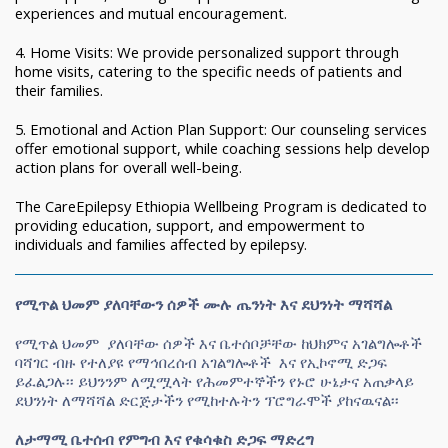
experiences and mutual encouragement.
4. Home Visits: We provide personalized support through
home visits, catering to the specific needs of patients and
their families.
5. Emotional and Action Plan Support: Our counseling services
offer emotional support, while coaching sessions help develop
action plans for overall well-being.
The CareEpilepsy Ethiopia Wellbeing Program is dedicated to
providing education, support, and empowerment to
individuals and families affected by epilepsy.
የሚጥል ህመም ያለባቸውን ሰዎች ሙሉ ጤንነት እና ደህንነት ማሻሻል
የሚጥል ህመም ያለባቸው ሰዎች እና ቤተሰቦቻቸው ከህክምና አገልግሎቶች
ባሻገር ብዙ የተለያዩ የማኅበረሰብ አገልግሎቶች እና የኢኮኖሚ ድጋፍ
ይፈልጋሉ፡፡ ይህንንም ለሟሟላት የሕመምተኞችን የኑሮ ሁኔታና አጠቃላይ
ደህንነት ለማሻሻል ድርጅታችን የሚከተሉትን ፕሮግራሞች ያከናዉናል፡፡
ለታማሚ ቤተሰብ የምግብ
እና የቁሳቁስ ድጋፍ ማድረግ