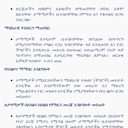
ድርጅታችን የህክምና እድሎችን ከማመቻቸት ባሻገር አቅም
ለሌላቸው ታማሚዎችና ቤተሰቦቻቸዉ የምግብ እና
የቁሳቁስ
ድጋፍ
ያደርጋል፡፡
ማህበራዊ ትስስርን ማጠናከር
ታማሚዎች እንዲሁም ቤተሰቦቻቸው በየጊዜው እየተገናኙ
በሚያጋጥማቸው የግልና የጋራ ጉዳዮቻቸው ላይ እንዲወያዩ እና የጋር
ችግሮችን እንዲቀርፉ መድረክ በመፍጠር በተጨማሪም የአቻ ላቻ
ግኑኝነትን በማጠናከር እንዲደጋገፉ ማስቻል፡፡ ለምሳሌ፡- ወርሀዊ
አቻላቻ ስብሰባ፣ ኑ ቡና ጠጡ
የስነልቦና ማማከር አገልግሎት
ታማሚዎች የሚደርስባችውን ማህበራዊ ተጽዕኖ (ችግሮች) መፍታት
እንዲችሉ እና እንደማንኛውም ሰው መስራት እና ማድረግ
የሚፈልጉትን ነገር መከወን እንዲችሉ የሚያግዛቸውን የስነ-ልቦና ድጋፍ
መስጠት፡፡
ለታካሚዎች በአካልና በስልክ የምክርና መረጃ አገልግሎት መስጠት
ለታካሚዎች በስልክ የምክርና መረጃ አገልግሎት መስጠት በአነስተኛ
የኑሮ ደረጃ የሚኖሩ የሚጥል ህመም ታማሚዎችና ቤተሰቦቻቸው
ያለባቸውን ኢኮኖሚያዊ ችግሮች መፍታት እንዲችሉ የሚያግዛቸው